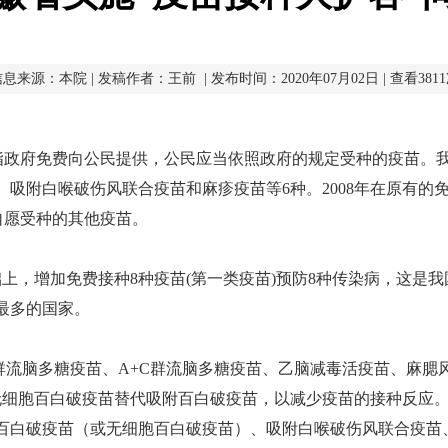
息来源：本院 | 发稿作者：王前 | 发布时间：2020年07月02日 | 查看381
指政府免费向公民提供，公民应当依照政府的规定受种的疫苗。
、吸附白喉破伤风联合疫苗和麻疹疫苗等
6
种。
2008
年在原有的
自愿受种的其他疫苗。
础上，增加免费接种
8
种疫苗
(
第一类疫苗
)
预防
8
种传染病，这是我
最多的国家。
？
群流脑多糖疫苗、
A+C
群流脑多糖疫苗、乙脑减毒活疫苗、麻腮
无细胞百白破疫苗替代吸附百白破疫苗，以减少疫苗的接种反应
百白破疫苗（或无细胞百白破疫苗）、吸附白喉破伤风联合疫苗