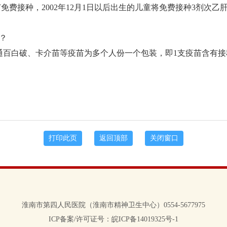
苗免费接种，
2002
年
12
月
1
日以后出生的儿童将免费接种
3
剂次乙
？
通百白破、卡介苗等疫苗为多个人份一个包装，即
1
支疫苗含有接
淮南市第四人民医院（淮南市精神卫生中心）0554-5677975
ICP备案/许可证号：皖ICP备14019325号-1