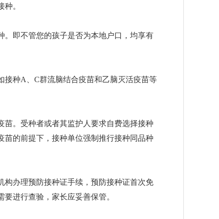
接种。
种。即不管您的孩子是否为本地户口，均享有
。
如接种
A
、
C
群流脑结合疫苗和乙脑灭活疫苗等
疫苗。受种者或者其监护人要求自费选择接种
疫苗的前提下，接种单位强制推行接种同品种
机构办理预防接种证手续，预防接种证首次免
需要进行查验，家长应妥善保管。