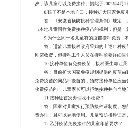
岁，该儿童可以免费接种。据此于
2005
年
4
月
1
8.
孩子不是本地户口，接种扩大国家免疫
答：《安徽省预防接种管理条例》规定，儿
与本地儿童同样免费接种疫苗的权利，但是，
9.
为什么同一名儿童有的疫苗接种免费，
答：适龄儿童接种政府采购的上述
11
种疫
则需收费，但接种工作人员在接种前要详细告
10.
接种单位有免费疫苗，接种医生却让我
答：目前扩大国家免疫规划提供的疫苗由政
免费疫苗的同品种疫苗的，预防接种单位应当
收费疫苗的，儿童家长可以拒绝接种并向当地
11.
接种证首次办理收不收费？
答：国家对儿童实行预防接种证制度。您的
费办理，且可以异地使用。儿童预防接种证是
12.
乙肝疫苗免疫接种的儿童年龄要求？