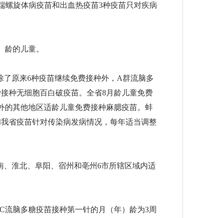
端螺旋体病疫苗和出血热疫苗
3
种疫苗只对疾病
）龄的儿童。
除了原来
6
种疫苗继续免费接种外，
A
群流脑多
费接种无细胞百白破疫苗。全省
8
月龄儿童免费
外的其他地区适龄儿童免费接种麻腮疫苗。蚌
和我省疫苗针对传染病发病情况，每年适当调整
南、淮北、阜阳、宿州和亳州
6
市所辖区域内适
C
流脑多糖疫苗接种第一针的月（年）龄为
3
周