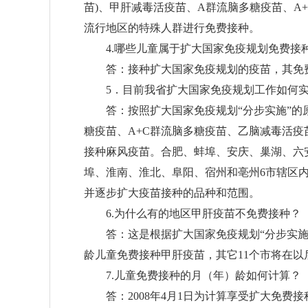
苗
)
、甲肝减毒活疫苗、
A
群流脑多糖疫苗、
A
流行地区的特殊人群进行免费接种。
4.
哪些儿童属于扩大国家免疫规划免费接
答：接种扩大国家免疫规划的疫苗，其免费
5
．目前我省扩大国家免疫规划工作如何
答：按照扩大国家免疫规划
“
分步实施
”
的
糖疫苗、
A+C
群流脑多糖疫苗、乙脑减毒活疫
接种麻风疫苗。合肥、蚌埠、安庆、巢湖、六
埠、淮南、淮北、阜阳、宿州和亳州
6
市辖区
并逐步扩大疫苗接种的品种和范围。
6.
为什么有的地区甲肝疫苗不免费接种？
答：这是根据扩大国家免疫规划
“
分步实
龄儿童免费接种甲肝疫苗，其它
11
个市将在以
7.
儿童免费接种的月（年）龄如何计算？
答：
2008
年
4
月
1
日为计算享受扩大免费接