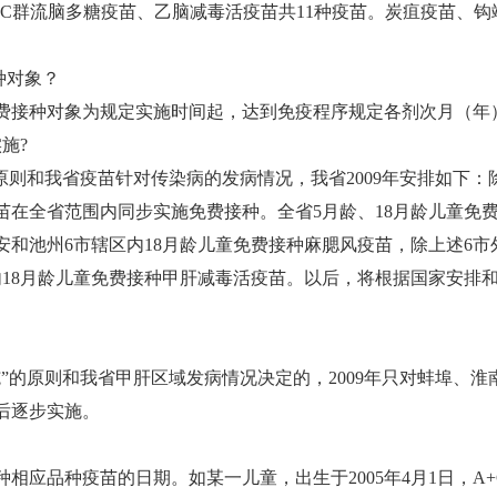
+C
群流脑多糖疫苗、乙脑减毒活疫苗共
11
种疫苗。炭疽疫苗、钩
种对象？
接种对象为规定实施时间起，达到免疫程序规定各剂次月（年
实施
?
原则和我省疫苗针对传染病的发病情况，我省
2009
年安排如下：
苗在全省范围内同步实施免费接种。全省
5
月龄、
18
月龄儿童免
安和池州
6
市辖区内
18
月龄儿童免费接种麻腮风疫苗，除上述
6
市
内
18
月龄儿童免费接种甲肝减毒活疫苗。以后，将根据国家安排
施
”
的原则和我省甲肝区域发病情况决定的，
2009
年只对蚌埠、淮
后逐步实施。
种相应品种疫苗的日期。如某一儿童，出生于
2005
年
4
月
1
日，
A+