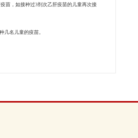
肝疫苗，如接种过
3
剂次乙肝疫苗的儿童再次接
种几名儿童的疫苗。